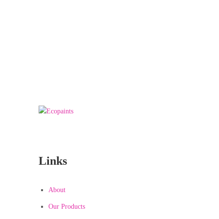
We really love to
Help You to get our
home Decorated :
99 78 99 65 75
Links
About
Our Products