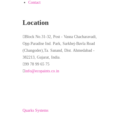
Contact
Location
Block No.31-32, Post - Vasna Chacharavadi,
Opp.Paradise Ind. Park, Sarkhej-Bavla Road
(Changoder),Ta. Sanand, Dist. Ahmedabad -
382213, Gujarat, India.
99 78 99 65 75
info@ecopaints.co.in
Copyright © 2022 ECO PAINTS. Developed By-
Quarks Systems
Home